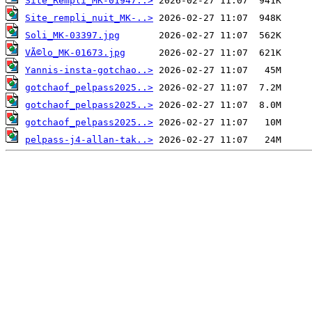
Site_Rempli_MK-01947..>
Site_rempli_nuit_MK-..>
Soli_MK-03397.jpg
VÃ©lo_MK-01673.jpg
Yannis-insta-gotchao..>
gotchaof_pelpass2025..>
gotchaof_pelpass2025..>
gotchaof_pelpass2025..>
pelpass-j4-allan-tak..>