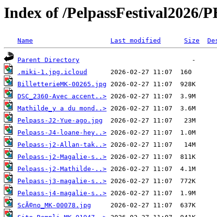
Index of /PelpassFestival20
Name
Last modified
Size
De
Parent Directory
.miki-1.jpg.icloud
BilletterieMK-00265.jpg
DSC_2360-Avec accent..>
Mathilde_y a du mond..>
Pelpass-J2-Yue-ago.jpg
Pelpass-J4-loane-hey..>
Pelpass-j2-Allan-tak..>
Pelpass-j2-Magalie-s..>
Pelpass-j2-Mathilde-..>
Pelpass-j3-magalie-s..>
Pelpass-j4-magalie-s..>
ScÃ©no_MK-00078.jpg