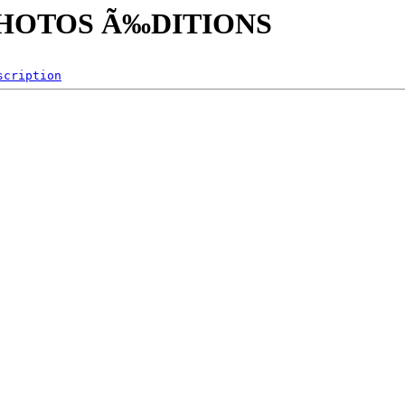
26/PHOTOS Ã‰DITIONS
scription